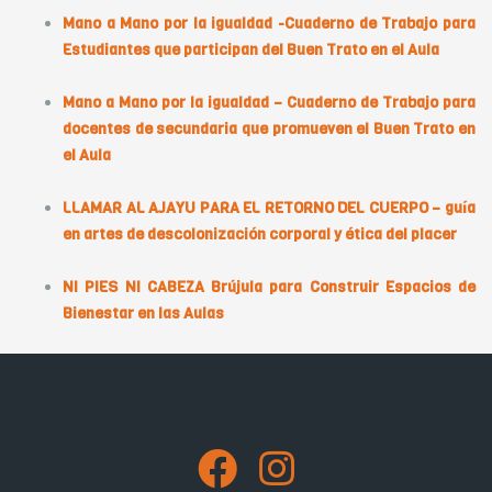
Mano a Mano por la igualdad -Cuaderno de Trabajo para
Estudiantes que participan del Buen Trato en el Aula
Mano a Mano por la igualdad – Cuaderno de Trabajo para
docentes de secundaria que promueven el Buen Trato en
el Aula
LLAMAR AL AJAYU PARA EL RETORNO DEL CUERPO – guía
en artes de descolonización corporal y ética del placer
NI PIES NI CABEZA Brújula para Construir Espacios de
Bienestar en las Aulas