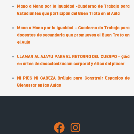
Mano a Mano por la igualdad -Cuaderno de Trabajo para
Estudiantes que participan del Buen Trato en el Aula
Mano a Mano por la igualdad – Cuaderno de Trabajo para
docentes de secundaria que promueven el Buen Trato en
el Aula
LLAMAR AL AJAYU PARA EL RETORNO DEL CUERPO – guía
en artes de descolonización corporal y ética del placer
NI PIES NI CABEZA Brújula para Construir Espacios de
Bienestar en las Aulas