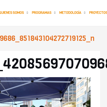
QUIENES SOMOS
PROGRAMAS
METODOLOGÍA
PROYECTO
9686_851843104272719125_n
A
_4208569707096