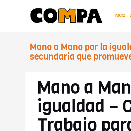
Saltar
al
INICIO
contenido
Mano a Mano por la igual
secundaria que promueven
Mano a Mano
igualdad – 
Trabajo par