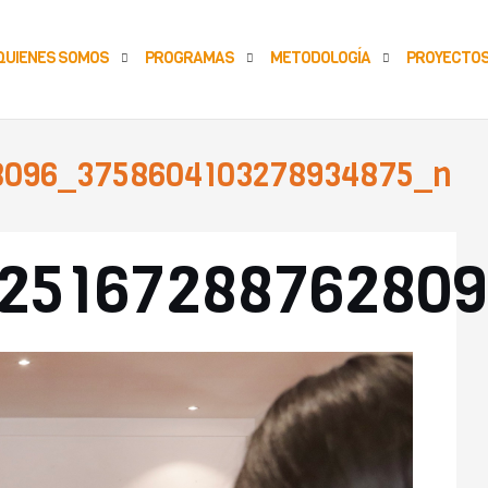
QUIENES SOMOS
PROGRAMAS
METODOLOGÍA
PROYECTO
8096_3758604103278934875_n
A
_2516728876280