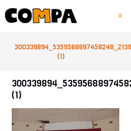
Saltar
al
contenido
300339894_5359568897458248_213
(1)
300339894_5359568897458
(1)