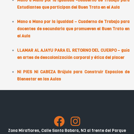
Mano a Mano por la igualdad -Cuaderno de Trabajo para
Estudiantes que participan del Buen Trato en el Aula
Mano a Mano por la igualdad – Cuaderno de Trabajo para
docentes de secundaria que promueven el Buen Trato en
el Aula
LLAMAR AL AJAYU PARA EL RETORNO DEL CUERPO – guía
en artes de descolonización corporal y ética del placer
NI PIES NI CABEZA Brújula para Construir Espacios de
Bienestar en las Aulas
Zona Miraflores, Calle Santa Babara, N3 al frente del Parque