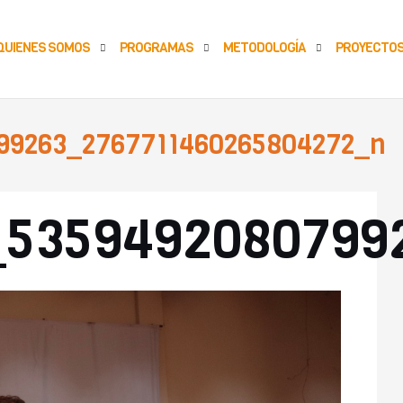
QUIENES SOMOS
PROGRAMAS
METODOLOGÍA
PROYECTO
99263_2767711460265804272_n
A
_5359492080799