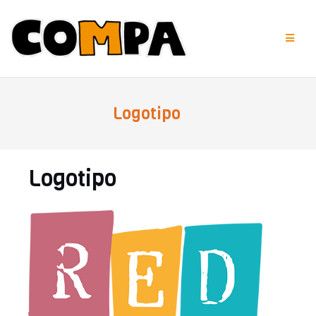
Saltar
al
contenido
Logotipo
Logotipo