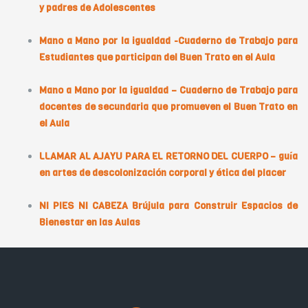
y padres de Adolescentes
Mano a Mano por la igualdad -Cuaderno de Trabajo para
Estudiantes que participan del Buen Trato en el Aula
Mano a Mano por la igualdad – Cuaderno de Trabajo para
docentes de secundaria que promueven el Buen Trato en
el Aula
LLAMAR AL AJAYU PARA EL RETORNO DEL CUERPO – guía
en artes de descolonización corporal y ética del placer
NI PIES NI CABEZA Brújula para Construir Espacios de
Bienestar en las Aulas