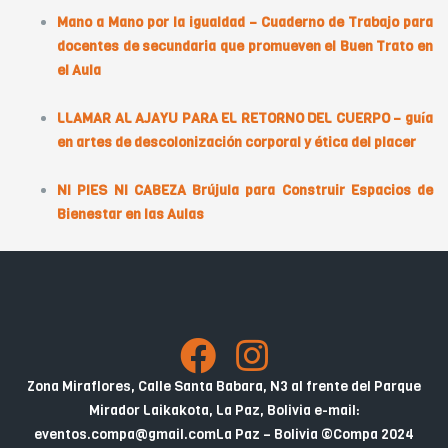
Mano a Mano por la igualdad – Cuaderno de Trabajo para
docentes de secundaria que promueven el Buen Trato en
el Aula
LLAMAR AL AJAYU PARA EL RETORNO DEL CUERPO – guía
en artes de descolonización corporal y ética del placer
NI PIES NI CABEZA Brújula para Construir Espacios de
Bienestar en las Aulas
Zona Miraflores, Calle Santa Babara, N3 al frente del Parque
Mirador Laikakota, La Paz, Bolivia
e-mail:
eventos.compa@gmail.com
La Paz – Bolivia
©Compa 2024